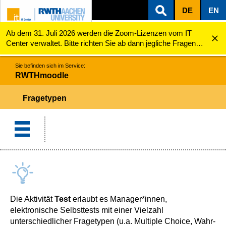
DE
EN
Ab dem 31. Juli 2026 werden die Zoom-Lizenzen vom IT
ZUM INHALTSBEREICH
ZUR HAUPTNAVIGATION
ZUR SUCHE
RWTHmoodle
Fragetypen
Center verwaltet. Bitte richten Sie ab dann jegliche Fragen
zu den Zoom-Lizenzen (z.B. Probleme mit dem Login) an
servicedesk@itc.rwth-aachen.de.
Sie befinden sich im Service:
RWTHmoodle
Fragetypen
Die Aktivität
Test
erlaubt es Manager*innen,
elektronische Selbsttests mit einer Vielzahl
unterschiedlicher Fragetypen (u.a. Multiple Choice, Wahr-