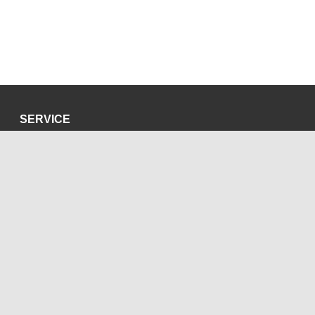
SERVICE
Datenschutzerklärung
Impressum
SOZIALE MEDIEN
Blog