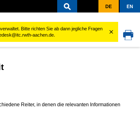
DE
EN
ten
Aktivitäten nutzen
Anwesenheit
Übersichtsseite der Anwesenheit
rwaltet. Bitte richten Sie ab dann jegliche Fragen
cedesk@itc.rwth-aachen.de.
t
schiedene Reiter, in denen die relevanten Informationen