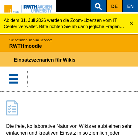
DE
EN
Ab dem 31. Juli 2026 werden die Zoom-Lizenzen vom IT
ZUM INHALTSBEREICH
ZUR HAUPTNAVIGATION
ZUR SUCHE
RWTHmoodle
Einsatzszenarien für Wikis
Center verwaltet. Bitte richten Sie ab dann jegliche Fragen
zu den Zoom-Lizenzen (z.B. Probleme mit dem Login) an
servicedesk@itc.rwth-aachen.de.
Sie befinden sich im Service:
RWTHmoodle
Einsatzszenarien für Wikis
Die freie, kollaborative Natur von Wikis erlaubt einen sehr
einfachen und kreativen Einsatz in so ziemlich jeder