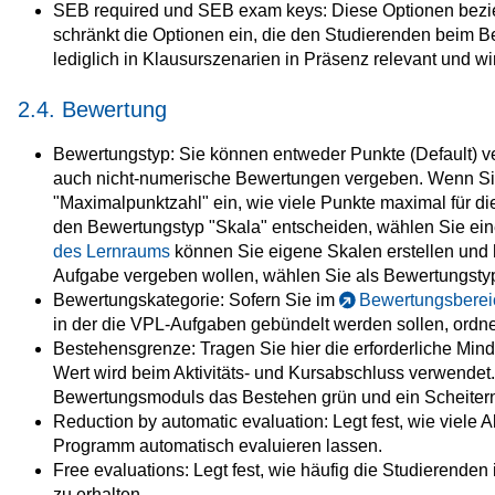
SEB required und SEB exam keys: Diese Optionen bezie
schränkt die Optionen ein, die den Studierenden beim B
lediglich in Klausurszenarien in Präsenz relevant und 
2.4. Bewertung
Bewertungstyp: Sie können entweder Punkte (Default) 
auch nicht-numerische Bewertungen vergeben. Wenn Sie
"Maximalpunktzahl" ein, wie viele Punkte maximal für d
den Bewertungstyp "Skala" entscheiden, wählen Sie ei
des Lernraums
können Sie eigene Skalen erstellen und 
Aufgabe vergeben wollen, wählen Sie als Bewertungstyp
Bewertungskategorie: Sofern Sie im
Bewertungsberei
in der die VPL-Aufgaben gebündelt werden sollen, ordne
Bestehensgrenze: Tragen Sie hier die erforderliche Min
Wert wird beim Aktivitäts- und Kursabschluss verwendet
Bewertungsmoduls das Bestehen grün und ein Scheitern 
Reduction by automatic evaluation: Legt fest, wie viele 
Programm automatisch evaluieren lassen.
Free evaluations: Legt fest, wie häufig die Studierend
zu erhalten.