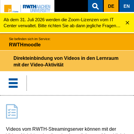
DE
EN
Ab dem 31. Juli 2026 werden die Zoom-Lizenzen vom IT
ZUM INHALTSBEREICH
ZUR HAUPTNAVIGATION
ZUR SUCHE
RWTHmoodle
Direkteinbindung von Videos in den Lernraum mit de...
Center verwaltet. Bitte richten Sie ab dann jegliche Fragen
zu den Zoom-Lizenzen (z.B. Probleme mit dem Login) an
servicedesk@itc.rwth-aachen.de.
Sie befinden sich im Service:
RWTHmoodle
Direkteinbindung von Videos in den Lernraum
mit der Video-Aktivität
Videos vom RWTH-Streamingserver können mit der