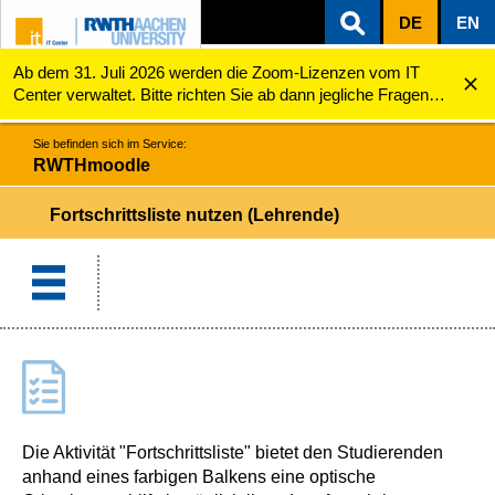
DE
EN
Ab dem 31. Juli 2026 werden die Zoom-Lizenzen vom IT
ZUM INHALTSBEREICH
ZUR HAUPTNAVIGATION
ZUR SUCHE
RWTHmoodle
Fortschrittsliste nutzen (Lehrende)
Center verwaltet. Bitte richten Sie ab dann jegliche Fragen
zu den Zoom-Lizenzen (z.B. Probleme mit dem Login) an
servicedesk@itc.rwth-aachen.de.
Sie befinden sich im Service:
RWTHmoodle
Fortschrittsliste nutzen (Lehrende)
Die Aktivität "Fortschrittsliste" bietet den Studierenden
anhand eines farbigen Balkens eine optische