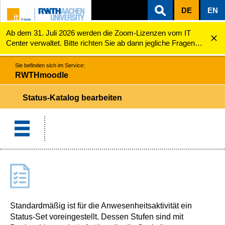
DE
EN
Ab dem 31. Juli 2026 werden die Zoom-Lizenzen vom IT
ZUM INHALTSBEREICH
ZUR HAUPTNAVIGATION
ZUR SUCHE
RWTHmoodle
Status-Katalog bearbeiten
Center verwaltet. Bitte richten Sie ab dann jegliche Fragen
zu den Zoom-Lizenzen (z.B. Probleme mit dem Login) an
servicedesk@itc.rwth-aachen.de.
Sie befinden sich im Service:
RWTHmoodle
Status-Katalog bearbeiten
Standardmäßig ist für die Anwesenheitsaktivität ein
Status-Set voreingestellt. Dessen Stufen sind mit