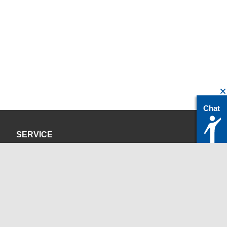
Chat
SERVICE
Datenschutzerklärung
Impressum
KONTAKT
servicedesk@itc.rwth-aachen.de