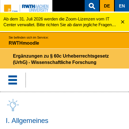
DE
EN
Ab dem 31. Juli 2026 werden die Zoom-Lizenzen vom IT
ZUM INHALTSBEREICH
ZUR HAUPTNAVIGATION
ZUR SUCHE
RWTHmoodle
Ergänzungen zu § 60c Urheberrechtsgesetz (UrhG) - ...
Center verwaltet. Bitte richten Sie ab dann jegliche Fragen
zu den Zoom-Lizenzen (z.B. Probleme mit dem Login) an
servicedesk@itc.rwth-aachen.de.
Sie befinden sich im Service:
RWTHmoodle
Ergänzungen zu § 60c Urheberrechtsgesetz
(UrhG) - Wissenschaftliche Forschung
I. Allgemeines