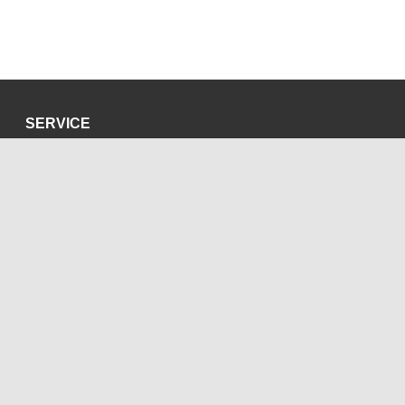
SERVICE
Datenschutzerklärung
Impressum
SOZIALE MEDIEN
Blog