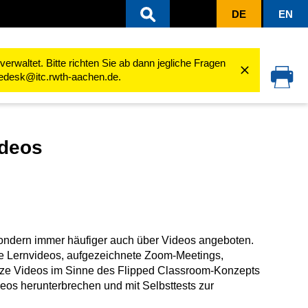
DE
EN
ten
Arbeiten mit Audio und Video
Videos im Lernraum nutzen
Allgemei
rwaltet. Bitte richten Sie ab dann jegliche Fragen
cedesk@itc.rwth-aachen.de.
ideos
sondern immer häufiger auch über Videos angeboten.
e Lernvideos, aufgezeichnete Zoom-Meetings,
ze Videos im Sinne des Flipped Classroom-Konzepts
ideos herunterbrechen und mit Selbsttests zur