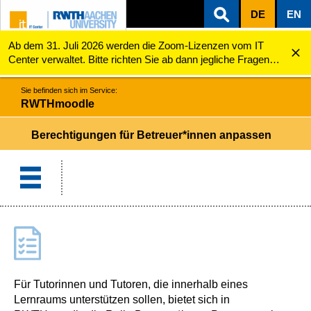
DE
EN
Ab dem 31. Juli 2026 werden die Zoom-Lizenzen vom IT
ZUM INHALTSBEREICH
ZUR HAUPTNAVIGATION
ZUR SUCHE
RWTHmoodle
Berechtigungen für Betreuer*innen anpassen
Center verwaltet. Bitte richten Sie ab dann jegliche Fragen
zu den Zoom-Lizenzen (z.B. Probleme mit dem Login) an
servicedesk@itc.rwth-aachen.de.
Sie befinden sich im Service:
RWTHmoodle
Berechtigungen für Betreuer*innen anpassen
Für Tutorinnen und Tutoren, die innerhalb eines
Lernraums unterstützen sollen, bietet sich in