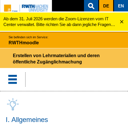
DE
EN
Ab dem 31. Juli 2026 werden die Zoom-Lizenzen vom IT
ZUM INHALTSBEREICH
ZUR HAUPTNAVIGATION
ZUR SUCHE
RWTHmoodle
Erstellen von Lehrmaterialien und deren öffentlich...
Center verwaltet. Bitte richten Sie ab dann jegliche Fragen
zu den Zoom-Lizenzen (z.B. Probleme mit dem Login) an
servicedesk@itc.rwth-aachen.de.
Sie befinden sich im Service:
RWTHmoodle
Erstellen von Lehrmaterialien und deren
öffentliche Zugänglichmachung
I. Allgemeines