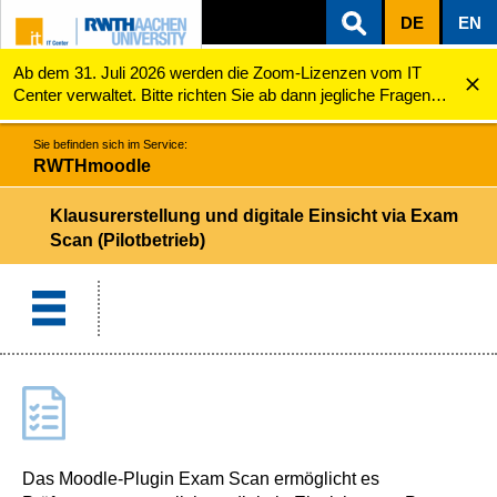
DE
EN
Ab dem 31. Juli 2026 werden die Zoom-Lizenzen vom IT
ZUM INHALTSBEREICH
ZUR HAUPTNAVIGATION
ZUR SUCHE
RWTHmoodle
Klausurerstellung und digitale Einsicht via Exam S...
Center verwaltet. Bitte richten Sie ab dann jegliche Fragen
zu den Zoom-Lizenzen (z.B. Probleme mit dem Login) an
servicedesk@itc.rwth-aachen.de.
Sie befinden sich im Service:
RWTHmoodle
Klausurerstellung und digitale Einsicht via Exam
Scan (Pilotbetrieb)
Das Moodle-Plugin Exam Scan ermöglicht es