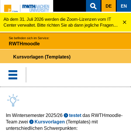
DE
EN
Ab dem 31. Juli 2026 werden die Zoom-Lizenzen vom IT
ZUM INHALTSBEREICH
ZUR HAUPTNAVIGATION
ZUR SUCHE
RWTHmoodle
Kursvorlagen (Templates)
Center verwaltet. Bitte richten Sie ab dann jegliche Fragen
zu den Zoom-Lizenzen (z.B. Probleme mit dem Login) an
servicedesk@itc.rwth-aachen.de.
Sie befinden sich im Service:
RWTHmoodle
Kursvorlagen (Templates)
Im Wintersemester 2025/26
testet
das RWTHmoodle-
Team zwei
Kursvorlagen
(Templates) mit
unterschiedlichen Schwerpunkten: