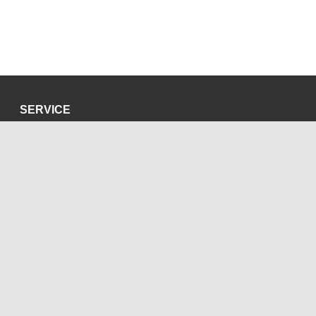
SERVICE
Datenschutzerklärung
Impressum
SOZIALE MEDIEN
Blog