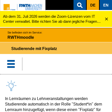
DE
EN
Ab dem 31. Juli 2026 werden die Zoom-Lizenzen vom IT
ZUM INHALTSBEREICH
ZUR HAUPTNAVIGATION
ZUR SUCHE
RWTHmoodle
Studierende mit Fixplatz
Center verwaltet. Bitte richten Sie ab dann jegliche Fragen
zu den Zoom-Lizenzen (z.B. Probleme mit dem Login) an
servicedesk@itc.rwth-aachen.de.
Sie befinden sich im Service:
RWTHmoodle
Studierende mit Fixplatz
In Lernräumen zu Lehrveranstaltungen werden
Studierende automatisch in der Rolle "Student*in" dem
Lernraum hinzugefügt, wenn diese einen "Fixplatz" für