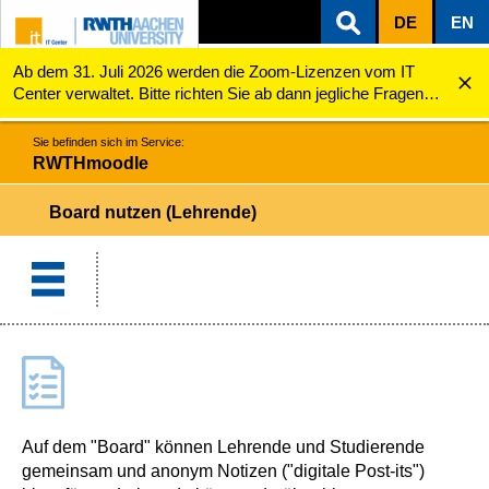
DE
EN
Ab dem 31. Juli 2026 werden die Zoom-Lizenzen vom IT
ZUM INHALTSBEREICH
ZUR HAUPTNAVIGATION
ZUR SUCHE
RWTHmoodle
Board nutzen (Lehrende)
Center verwaltet. Bitte richten Sie ab dann jegliche Fragen
zu den Zoom-Lizenzen (z.B. Probleme mit dem Login) an
servicedesk@itc.rwth-aachen.de.
Sie befinden sich im Service:
RWTHmoodle
Board nutzen (Lehrende)
Auf dem "Board" können Lehrende und Studierende
gemeinsam und anonym Notizen ("digitale Post-its")