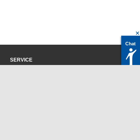
Chat
SERVICE
Datenschutzerklärung
Impressum
KONTAKT
servicedesk@itc.rwth-aachen.de
+49 241 80-24680
ChatBot Ritchy