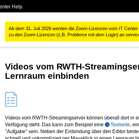
enter Help
Studium & Lehre
RWTHmoodle
Lehr- und Lernprozesse gestal
Ab dem 31. Juli 2026 werden die Zoom-Lizenzen vom IT Center ve
zu den Zoom-Lizenzen (z.B. Probleme mit dem Login) an servi
Videos vom RWTH-Streamingserv
Lernraum einbinden
Videos vom RWTH-Streamingserver können überall dort in e
Verfügung steht. Das kann zum Beispiel eine
Textseite
, ei
"Aufgabe" sein. Neben der Einbindung über den Editor besteh
schnell und unkompliziert per Mausklick in einen Lernraum 