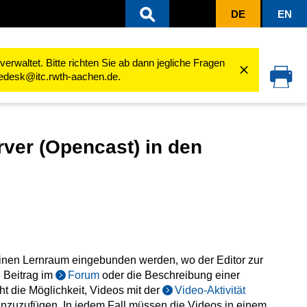
DE
EN
ten
Arbeiten mit Audio und Video
Videos im Lernraum nutzen
Videos 
rwaltet. Bitte richten Sie ab dann jegliche Fragen
cedesk@itc.rwth-aachen.de.
er (Opencast) in den
inen Lernraum eingebunden werden, wo der Editor zur
n Beitrag im
Forum
oder die Beschreibung einer
t die Möglichkeit, Videos mit der
Video-Aktivität
hinzuzufügen. In jedem Fall müssen die Videos in einem