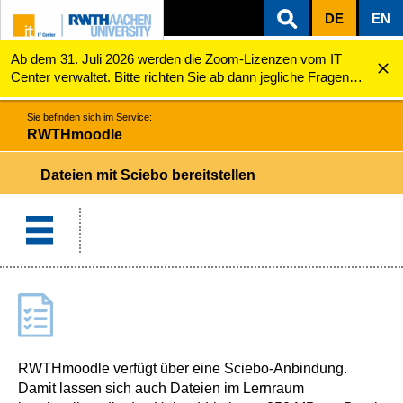
DE
EN
Ab dem 31. Juli 2026 werden die Zoom-Lizenzen vom IT
ZUM INHALTSBEREICH
ZUR HAUPTNAVIGATION
ZUR SUCHE
RWTHmoodle
Dateien mit Sciebo bereitstellen
Center verwaltet. Bitte richten Sie ab dann jegliche Fragen
zu den Zoom-Lizenzen (z.B. Probleme mit dem Login) an
servicedesk@itc.rwth-aachen.de.
Sie befinden sich im Service:
RWTHmoodle
Dateien mit Sciebo bereitstellen
RWTHmoodle verfügt über eine Sciebo-Anbindung.
Damit lassen sich auch Dateien im Lernraum