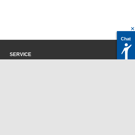
Chat
SERVICE
Datenschutzerklärung
Impressum
KONTAKT
servicedesk@itc.rwth-aachen.de
+49 241 80-24680
ChatBot Ritchy