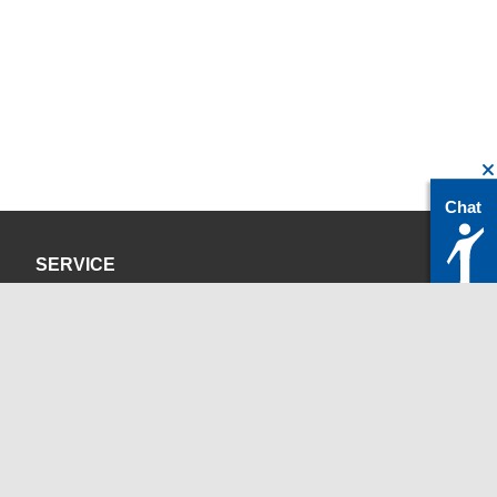
Chat
SERVICE
Datenschutzerklärung
Impressum
KONTAKT
servicedesk@itc.rwth-aachen.de
+49 241 80-24680