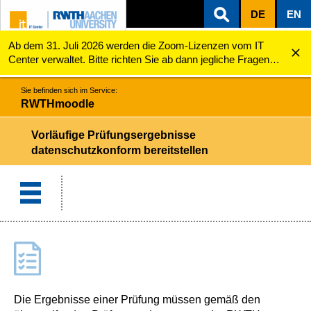
DE
EN
Ab dem 31. Juli 2026 werden die Zoom-Lizenzen vom IT
ZUM INHALTSBEREICH
ZUR HAUPTNAVIGATION
ZUR SUCHE
RWTHmoodle
Vorläufige Prüfungsergebnisse datenschutzkonform b...
Center verwaltet. Bitte richten Sie ab dann jegliche Fragen
zu den Zoom-Lizenzen (z.B. Probleme mit dem Login) an
servicedesk@itc.rwth-aachen.de.
Sie befinden sich im Service:
RWTHmoodle
Vorläufige Prüfungsergebnisse
datenschutzkonform bereitstellen
Die Ergebnisse einer Prüfung müssen gemäß den