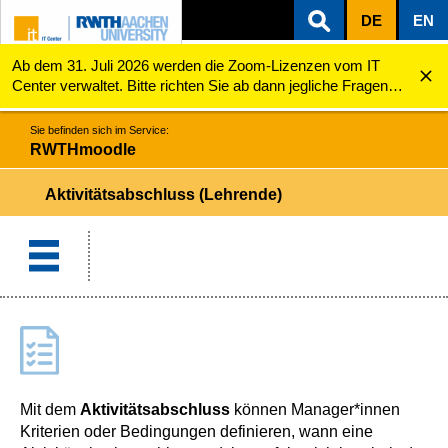
DE
EN
Ab dem 31. Juli 2026 werden die Zoom-Lizenzen vom IT
ZUM INHALTSBEREICH
ZUR HAUPTNAVIGATION
ZUR SUCHE
RWTHmoodle
Aktivitätsabschluss (Lehrende)
Center verwaltet. Bitte richten Sie ab dann jegliche Fragen
zu den Zoom-Lizenzen (z.B. Probleme mit dem Login) an
servicedesk@itc.rwth-aachen.de.
Sie befinden sich im Service:
RWTHmoodle
Aktivitätsabschluss (Lehrende)
Mit dem
Aktivitätsabschluss
können Manager*innen
Kriterien oder Bedingungen definieren, wann eine