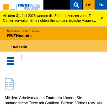
DE
EN
Ab dem 31. Juli 2026 werden die Zoom-Lizenzen vom IT
ZUM INHALTSBEREICH
ZUR HAUPTNAVIGATION
ZUR SUCHE
RWTHmoodle
Textseite
Center verwaltet. Bitte richten Sie ab dann jegliche Fragen
zu den Zoom-Lizenzen (z.B. Probleme mit dem Login) an
servicedesk@itc.rwth-aachen.de.
Sie befinden sich im Service:
RWTHmoodle
Textseite
Mit dem Arbeitsmaterial
Textseite
können Sie
umfangreiche Texte mit Grafiken, Bildern, Videos usw. als