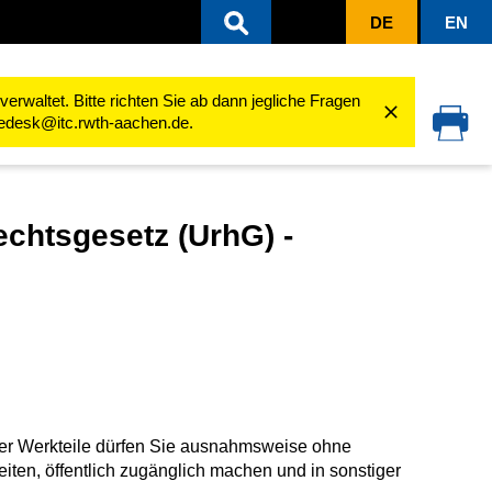
DE
EN
Merkblätter zum Urheberrecht
Ergänzungen zu §60a Urheberrechtsgesetz (UrhG) - U...
rwaltet. Bitte richten Sie ab dann jegliche Fragen
cedesk@itc.rwth-aachen.de.
chtsgesetz (UrhG) -
oder Werkteile dürfen Sie ausnahmsweise ohne
iten, öffentlich zugänglich machen und in sonstiger