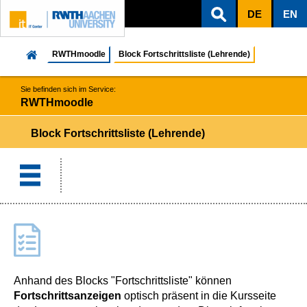
DE
EN
ZUM INHALTSBEREICH
ZUR HAUPTNAVIGATION
ZUR SUCHE
RWTHmoodle
Block Fortschrittsliste (Lehrende)
Sie befinden sich im Service:
RWTHmoodle
Block Fortschrittsliste (Lehrende)
Anhand des Blocks "Fortschrittsliste" können
Fortschrittsanzeigen
optisch präsent in die Kursseite