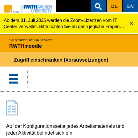
DE
EN
Ab dem 31. Juli 2026 werden die Zoom-Lizenzen vom IT
ZUM INHALTSBEREICH
ZUR HAUPTNAVIGATION
ZUR SUCHE
RWTHmoodle
Zugriff einschränken (Voraussetzungen)
Center verwaltet. Bitte richten Sie ab dann jegliche Fragen
zu den Zoom-Lizenzen (z.B. Probleme mit dem Login) an
servicedesk@itc.rwth-aachen.de.
Sie befinden sich im Service:
RWTHmoodle
Zugriff einschränken (Voraussetzungen)
Auf der Konfigurationsseite jedes Arbeitsmaterials und
jeder Aktivität befindet sich ein