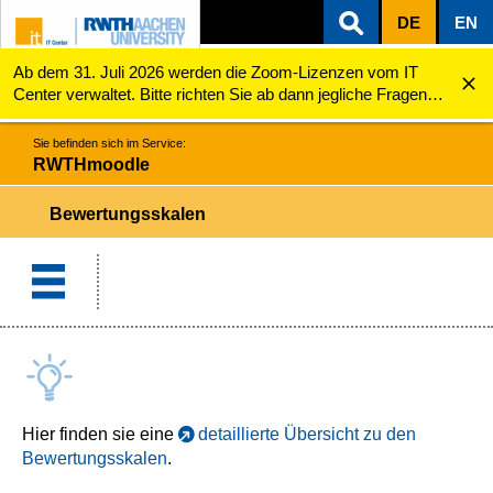
DE
EN
Ab dem 31. Juli 2026 werden die Zoom-Lizenzen vom IT
ZUM INHALTSBEREICH
ZUR HAUPTNAVIGATION
ZUR SUCHE
RWTHmoodle
Bewertungsskalen
Center verwaltet. Bitte richten Sie ab dann jegliche Fragen
zu den Zoom-Lizenzen (z.B. Probleme mit dem Login) an
servicedesk@itc.rwth-aachen.de.
Sie befinden sich im Service:
RWTHmoodle
Bewertungsskalen
Hier finden sie eine
detaillierte Übersicht zu den
Bewertungsskalen
.