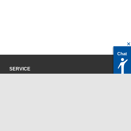
Chat
SERVICE
Datenschutzerklärung
Impressum
KONTAKT
servicedesk@itc.rwth-aachen.de
+49 241 80-24680