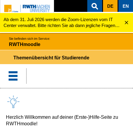
DE
EN
Ab dem 31. Juli 2026 werden die Zoom-Lizenzen vom IT
ZUM INHALTSBEREICH
ZUR HAUPTNAVIGATION
ZUR SUCHE
RWTHmoodle
Themenübersicht für Studierende
Center verwaltet. Bitte richten Sie ab dann jegliche Fragen
zu den Zoom-Lizenzen (z.B. Probleme mit dem Login) an
servicedesk@itc.rwth-aachen.de.
Sie befinden sich im Service:
RWTHmoodle
Themenübersicht für Studierende
Herzlich Willkommen auf deiner (Erste-)Hilfe-Seite zu
RWTHmoodle!