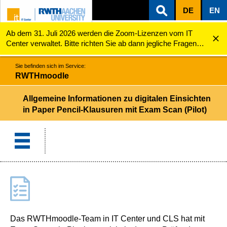
DE
EN
Ab dem 31. Juli 2026 werden die Zoom-Lizenzen vom IT
ZUM INHALTSBEREICH
ZUR HAUPTNAVIGATION
ZUR SUCHE
RWTHmoodle
Allgemeine Informationen zu digitalen Einsichten i...
Center verwaltet. Bitte richten Sie ab dann jegliche Fragen
zu den Zoom-Lizenzen (z.B. Probleme mit dem Login) an
servicedesk@itc.rwth-aachen.de.
Sie befinden sich im Service:
RWTHmoodle
Allgemeine Informationen zu digitalen Einsichten
in Paper Pencil-Klausuren mit Exam Scan (Pilot)
Das RWTHmoodle-Team in IT Center und CLS hat mit