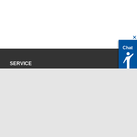
Chat
SERVICE
Datenschutzerklärung
Impressum
KONTAKT
servicedesk@itc.rwth-aachen.de
+49 241 80-24680