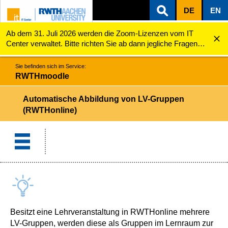
DE
EN
Ab dem 31. Juli 2026 werden die Zoom-Lizenzen vom IT
ZUM INHALTSBEREICH
ZUR HAUPTNAVIGATION
ZUR SUCHE
RWTHmoodle
Automatische Abbildung von LV-Gruppen (RWTHonline)
Center verwaltet. Bitte richten Sie ab dann jegliche Fragen
zu den Zoom-Lizenzen (z.B. Probleme mit dem Login) an
servicedesk@itc.rwth-aachen.de.
Sie befinden sich im Service:
RWTHmoodle
Automatische Abbildung von LV-Gruppen
(RWTHonline)
Besitzt eine Lehrveranstaltung in RWTHonline mehrere
LV-Gruppen, werden diese als Gruppen im Lernraum zur