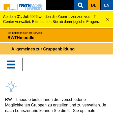
DE
EN
Ab dem 31. Juli 2026 werden die Zoom-Lizenzen vom IT
ZUM INHALTSBEREICH
ZUR HAUPTNAVIGATION
ZUR SUCHE
RWTHmoodle
Allgemeines zur Gruppenbildung
Center verwaltet. Bitte richten Sie ab dann jegliche Fragen
zu den Zoom-Lizenzen (z.B. Probleme mit dem Login) an
servicedesk@itc.rwth-aachen.de.
Sie befinden sich im Service:
RWTHmoodle
Allgemeines zur Gruppenbildung
RWTHmoodle bietet Ihnen drei verschiedene
Möglichkeiten Gruppen zu erstellen und zu verwalten. Je
nach Lehrszenario können Sie die für Sie optimale