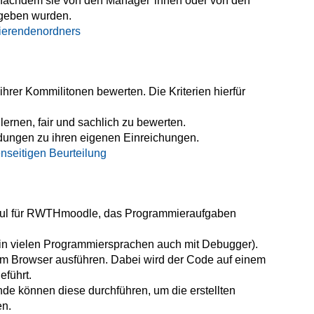
, nachdem sie von den Manager*innen oder von den
gegeben wurden.
dierendenordners
rer Kommilitonen bewerten. Die Kriterien hierfür
rnen, fair und sachlich zu bewerten.
dungen zu ihren eigenen Einreichungen.
nseitigen Beurteilung
modul für RWTHmoodle, das Programmieraufgaben
n vielen Programmiersprachen auch mit Debugger).
 im Browser ausführen. Dabei wird der Code auf einem
führt.
de können diese durchführen, um die erstellten
en.