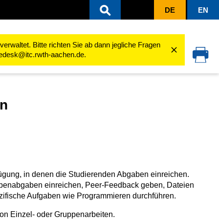
DE
EN
Moodle Tool Guide
Studierende reichen Abgaben ein
rwaltet. Bitte richten Sie ab dann jegliche Fragen
cedesk@itc.rwth-aachen.de.
in
ügung, in denen die Studierenden Abgaben einreichen.
uppenabgaben einreichen, Peer-Feedback geben, Dateien
ifische Aufgaben wie Programmieren durchführen.
von Einzel- oder Gruppenarbeiten.