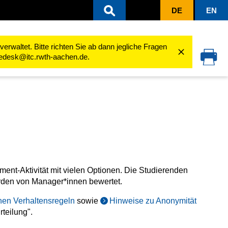
DE
EN
ten
Aktivitäten nutzen
Gegenseitige Beurteilung
rwaltet. Bitte richten Sie ab dann jegliche Fragen
cedesk@itc.rwth-aachen.de.
ment-Aktivität mit vielen Optionen. Die Studierenden
werden von Manager*innen bewertet.
nen Verhaltensregeln
sowie
Hinweise zu Anonymität
teilung".