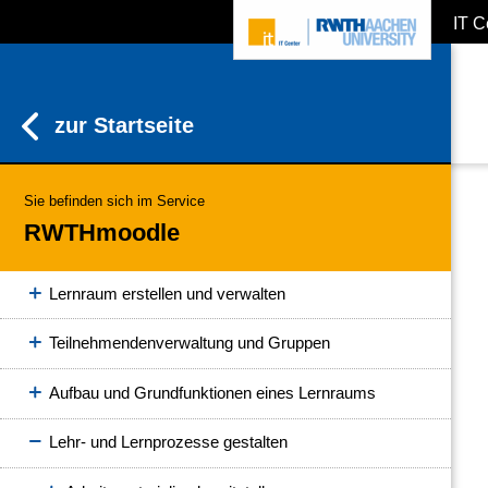
IT C
RWTHmoodle für Studierende
ZUM INHALTSBEREICH
ZUR HAUPTNAVIGATION
ZUR SUCHE
RWTHmoodle für Lehrende
zur Startseite
Zugangsdaten & Login
Profil und persönliche Einstellungen
Sie befinden sich im Service
RWTHmoodle
Dashboard und Meine Kurse
Lernraum erstellen und verwalten
Teilnehmendenverwaltung und Gruppen
Aufbau und Grundfunktionen eines Lernraums
Lehr- und Lernprozesse gestalten