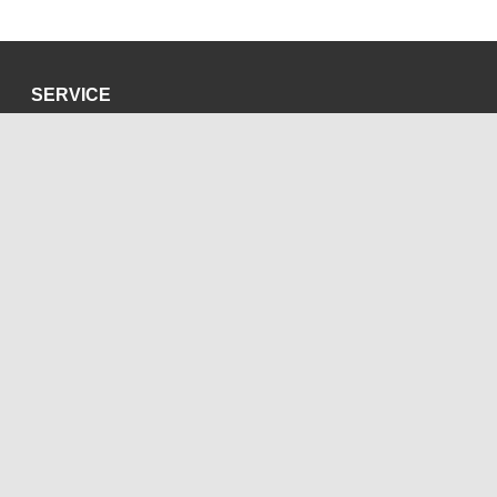
SERVICE
Datenschutzerklärung
Impressum
SOZIALE MEDIEN
Blog
Bluesky
Facebook