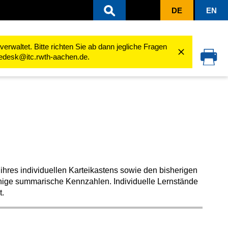
DE
EN
ten
Aktivitäten nutzen
Karteikasten
Fortschritt
rwaltet. Bitte richten Sie ab dann jegliche Fragen
cedesk@itc.rwth-aachen.de.
 ihres individuellen Karteikastens sowie den bisherigen
nige summarische Kennzahlen. Individuelle Lernstände
t.