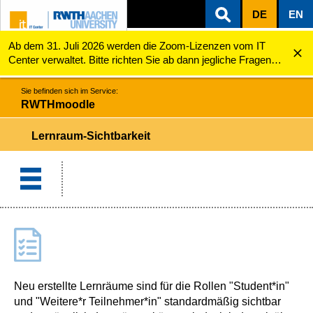
DE
EN
Ab dem 31. Juli 2026 werden die Zoom-Lizenzen vom IT
ZUM INHALTSBEREICH
ZUR HAUPTNAVIGATION
ZUR SUCHE
RWTHmoodle
Lernraum-Sichtbarkeit
Center verwaltet. Bitte richten Sie ab dann jegliche Fragen
zu den Zoom-Lizenzen (z.B. Probleme mit dem Login) an
servicedesk@itc.rwth-aachen.de.
Sie befinden sich im Service:
RWTHmoodle
Lernraum-Sichtbarkeit
Neu erstellte Lernräume sind für die Rollen "Student*in"
und "Weitere*r Teilnehmer*in" standardmäßig sichtbar