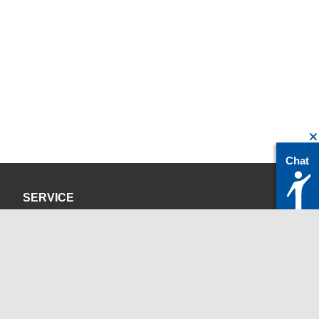
Chat
SERVICE
Datenschutzerklärung
Impressum
KONTAKT
servicedesk@itc.rwth-aachen.de