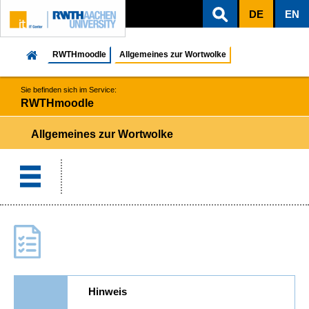
DE
EN
ZUM INHALTSBEREICH
ZUR HAUPTNAVIGATION
ZUR SUCHE
RWTHmoodle
Allgemeines zur Wortwolke
Sie befinden sich im Service:
RWTHmoodle
Allgemeines zur Wortwolke
Hinweis