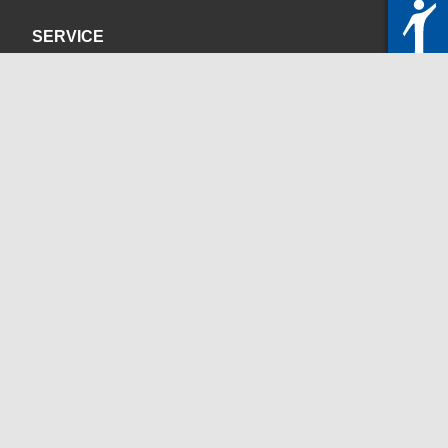
SERVICE
Datenschutzerklärung
Impressum
KONTAKT
servicedesk@itc.rwth-aachen.de
+49 241 80-24680
ChatBot Ritchy
Öffnungszeiten
www.itc.rwth-aachen.de
SOZIALE MEDIEN