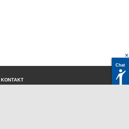
Chat
KONTAKT
servicedesk@itc.rwth-aachen.de
+49 241 80-24680
ChatBot Ritchy
Öffnungszeiten