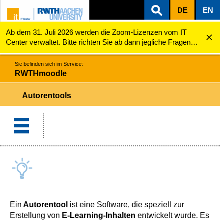
DE
EN
Ab dem 31. Juli 2026 werden die Zoom-Lizenzen vom IT
ZUM INHALTSBEREICH
ZUR HAUPTNAVIGATION
ZUR SUCHE
RWTHmoodle
Autorentools
Center verwaltet. Bitte richten Sie ab dann jegliche Fragen
zu den Zoom-Lizenzen (z.B. Probleme mit dem Login) an
servicedesk@itc.rwth-aachen.de.
Sie befinden sich im Service:
RWTHmoodle
Autorentools
Ein
Autorentool
ist eine Software, die speziell zur
Erstellung von
E-Learning-Inhalten
entwickelt wurde. Es