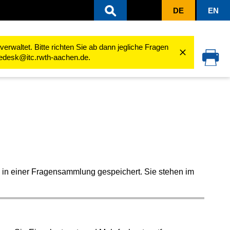
DE
EN
ten
Fragensammlung
Fragetypen
rwaltet. Bitte richten Sie ab dann jegliche Fragen
cedesk@itc.rwth-aachen.de.
 in einer Fragensammlung gespeichert. Sie stehen im