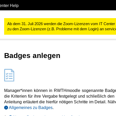
enter Help
Studium & Lehre
RWTHmoodle
Lehr- und Lernprozesse kontro
Ab dem 31. Juli 2026 werden die Zoom-Lizenzen vom IT Center ve
zu den Zoom-Lizenzen (z.B. Probleme mit dem Login) an servi
Badges anlegen
Manager*innen können in RWTHmoodle sogenannte Badges 
die Kriterien für ihre Vergabe festgelegt und schließlich de
Anleitung erläutert die hierfür nötigen Schritte im Detail. N
Allgemeines zu Badges
.