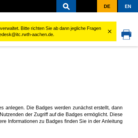
DE
EN
llieren
Lernfortschritt
Badges
Badges anlegen
rwaltet. Bitte richten Sie ab dann jegliche Fragen
cedesk@itc.rwth-aachen.de.
anlegen. Die Badges werden zunächst erstellt, dann
n Nutzenden der Zugriff auf die Badges ermöglicht. Diese
ähere Informationen zu Badges finden Sie in der Anleitung