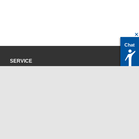
Chat
SERVICE
Datenschutzerklärung
Impressum
KONTAKT
servicedesk@itc.rwth-aachen.de
+49 241 80-24680
ChatBot Ritchy