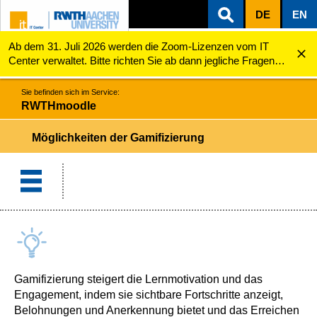
DE
EN
Ab dem 31. Juli 2026 werden die Zoom-Lizenzen vom IT
ZUM INHALTSBEREICH
ZUR HAUPTNAVIGATION
ZUR SUCHE
RWTHmoodle
Möglichkeiten der Gamifizierung
Center verwaltet. Bitte richten Sie ab dann jegliche Fragen
zu den Zoom-Lizenzen (z.B. Probleme mit dem Login) an
servicedesk@itc.rwth-aachen.de.
Sie befinden sich im Service:
RWTHmoodle
Möglichkeiten der Gamifizierung
Gamifizierung steigert die Lernmotivation und das
Engagement, indem sie sichtbare Fortschritte anzeigt,
Belohnungen und Anerkennung bietet und das Erreichen