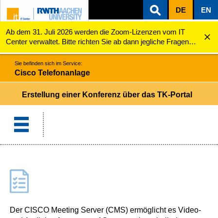
DE
EN
Ab dem 31. Juli 2026 werden die Zoom-Lizenzen vom IT
ZUM INHALTSBEREICH
ZUR HAUPTNAVIGATION
ZUR SUCHE
Cisco Telefonanlage
Erstellung einer Konferenz über das TK-Portal
Center verwaltet. Bitte richten Sie ab dann jegliche Fragen
zu den Zoom-Lizenzen (z.B. Probleme mit dem Login) an
servicedesk@itc.rwth-aachen.de.
Sie befinden sich im Service:
Cisco Telefonanlage
Erstellung einer Konferenz über das TK-Portal
Der CISCO Meeting Server (CMS) ermöglicht es Video-