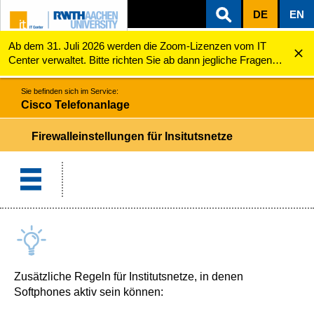
DE
EN
Ab dem 31. Juli 2026 werden die Zoom-Lizenzen vom IT
ZUM INHALTSBEREICH
ZUR HAUPTNAVIGATION
ZUR SUCHE
Cisco Telefonanlage
Firewalleinstellungen für Insitutsnetze
Center verwaltet. Bitte richten Sie ab dann jegliche Fragen
zu den Zoom-Lizenzen (z.B. Probleme mit dem Login) an
servicedesk@itc.rwth-aachen.de.
Sie befinden sich im Service:
Cisco Telefonanlage
Firewalleinstellungen für Insitutsnetze
Zusätzliche Regeln für Institutsnetze, in denen
Softphones aktiv sein können: