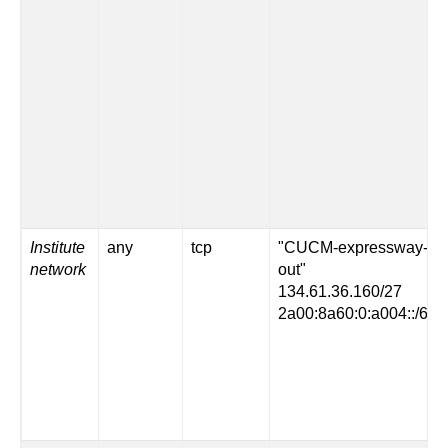
Institute
any
tcp
"CUCM-expressway-
network
out"
134.61.36.160/27
2a00:8a60:0:a004::/64