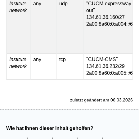
Institute
any
udp
"CUCM-expressway-
network
out"
134.61.36.160/27
2a00:8a60:0:a004::/64
Institute
any
tcp
"CUCM-CMS"
network
134.61.36.232/29
2a00:8a60:0:a005::/64
zuletzt geändert am 06.03.2026
Wie hat Ihnen dieser Inhalt geholfen?