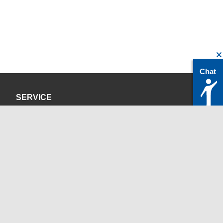
Chat
SERVICE
Datenschutzerklärung
Impressum
KONTAKT
servicedesk@itc.rwth-aachen.de
+49 241 80-24680
ChatBot Ritchy