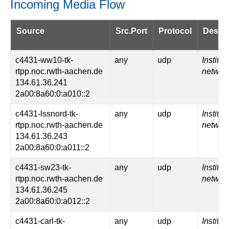
Incoming Media Flow
Source
Src.Port
Protocol
Destin
c4431-ww10-tk-
any
udp
Institut
rtpp.noc.rwth-aachen.de
networ
134.61.36.241
2a00:8a60:0:a010::2
c4431-lssnord-tk-
any
udp
Institut
rtpp.noc.rwth-aachen.de
networ
134.61.36.243
2a00:8a60:0:a011::2
c4431-sw23-tk-
any
udp
Institut
rtpp.noc.rwth-aachen.de
networ
134.61.36.245
2a00:8a60:0:a012::2
c4431-carl-tk-
any
udp
Institut