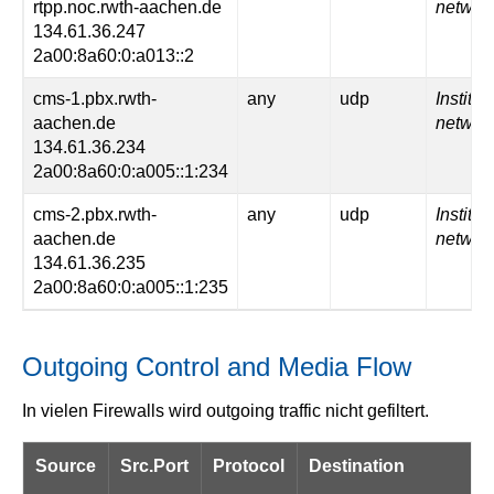
rtpp.noc.rwth-aachen.de
networ
134.61.36.247
2a00:8a60:0:a013::2
cms-1.pbx.rwth-
any
udp
Institut
aachen.de
networ
134.61.36.234
2a00:8a60:0:a005::1:234
cms-2.pbx.rwth-
any
udp
Institut
aachen.de
networ
134.61.36.235
2a00:8a60:0:a005::1:235
Outgoing Control and Media Flow
In vielen Firewalls wird outgoing traffic nicht gefiltert.
Source
Src.Port
Protocol
Destination