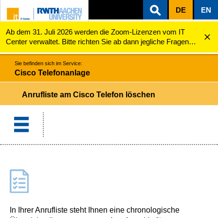
DE
EN
Ab dem 31. Juli 2026 werden die Zoom-Lizenzen vom IT
ZUM INHALTSBEREICH
ZUR HAUPTNAVIGATION
ZUR SUCHE
Cisco Telefonanlage
Anrufe Löschen beim Cisco Telefon
Center verwaltet. Bitte richten Sie ab dann jegliche Fragen
zu den Zoom-Lizenzen (z.B. Probleme mit dem Login) an
servicedesk@itc.rwth-aachen.de.
Sie befinden sich im Service:
Cisco Telefonanlage
Anrufliste am Cisco Telefon löschen
In Ihrer Anrufliste steht Ihnen eine chronologische