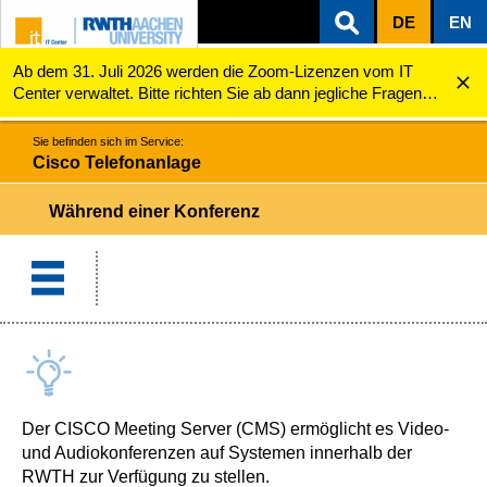
DE
EN
Ab dem 31. Juli 2026 werden die Zoom-Lizenzen vom IT
ZUM INHALTSBEREICH
ZUR HAUPTNAVIGATION
ZUR SUCHE
Cisco Telefonanlage
Während einer Konferenz
Center verwaltet. Bitte richten Sie ab dann jegliche Fragen
zu den Zoom-Lizenzen (z.B. Probleme mit dem Login) an
servicedesk@itc.rwth-aachen.de.
Sie befinden sich im Service:
Cisco Telefonanlage
Während einer Konferenz
Der CISCO Meeting Server (CMS) ermöglicht es Video-
und Audiokonferenzen auf Systemen innerhalb der
RWTH zur Verfügung zu stellen.