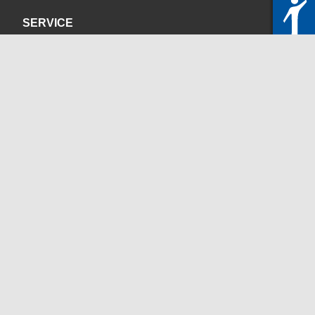
SERVICE
Datenschutzerklärung
Impressum
KONTAKT
servicedesk@itc.rwth-aachen.de
+49 241 80-24680
ChatBot Ritchy
Öffnungszeiten
www.itc.rwth-aachen.de
SOZIALE MEDIEN