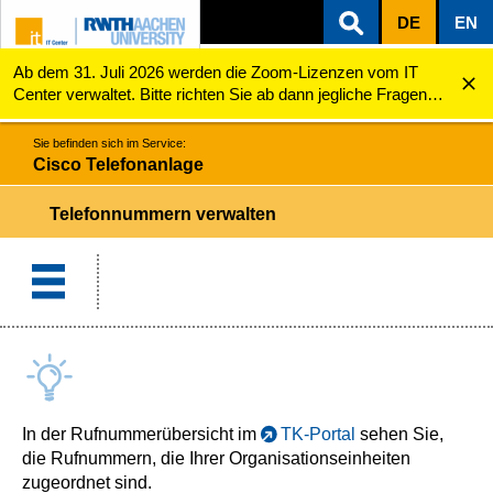
DE
EN
Ab dem 31. Juli 2026 werden die Zoom-Lizenzen vom IT
ZUM INHALTSBEREICH
ZUR HAUPTNAVIGATION
ZUR SUCHE
Cisco Telefonanlage
Telefonnummern
Center verwaltet. Bitte richten Sie ab dann jegliche Fragen
zu den Zoom-Lizenzen (z.B. Probleme mit dem Login) an
servicedesk@itc.rwth-aachen.de.
Sie befinden sich im Service:
Cisco Telefonanlage
Telefonnummern verwalten
In der Rufnummerübersicht im
TK-Portal
sehen Sie,
die Rufnummern,
die Ihrer Organisationseinheiten
zugeordnet sind.