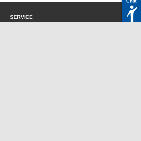
Chat
SERVICE
Datenschutzerklärung
Impressum
KONTAKT
servicedesk@itc.rwth-aachen.de
+49 241 80-24680
ChatBot Ritchy
Öffnungszeiten
www.itc.rwth-aachen.de
SOZIALE MEDIEN