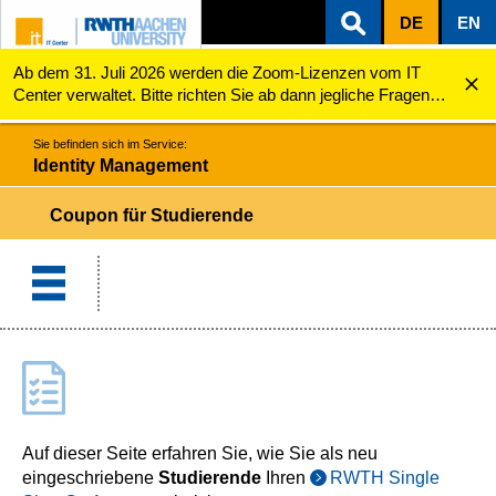
DE
EN
Ab dem 31. Juli 2026 werden die Zoom-Lizenzen vom IT
ZUM INHALTSBEREICH
ZUR HAUPTNAVIGATION
ZUR SUCHE
Identity Management
Coupon für Studierende
Center verwaltet. Bitte richten Sie ab dann jegliche Fragen
zu den Zoom-Lizenzen (z.B. Probleme mit dem Login) an
servicedesk@itc.rwth-aachen.de.
Sie befinden sich im Service:
Identity Management
Coupon für Studierende
Auf dieser Seite erfahren Sie, wie Sie als neu
eingeschriebene
Studierende
Ihren
RWTH Single