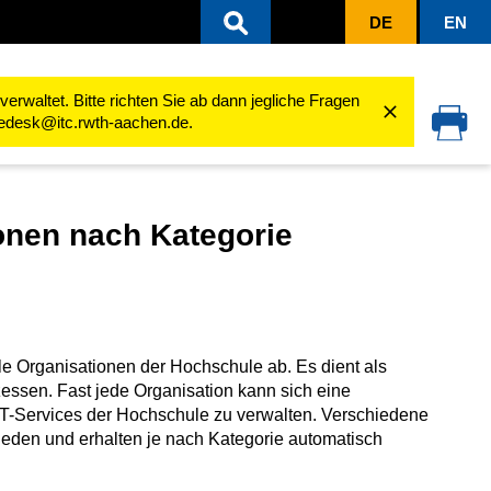
DE
EN
(ConnectMe)
Berechtigungen von Organisationen nach Kategorie
rwaltet. Bitte richten Sie ab dann jegliche Fragen
cedesk@itc.rwth-aachen.de.
onen nach Kategorie
lle Organisationen der Hochschule ab. Es dient als
zessen. Fast jede Organisation kann sich eine
IT-Services der Hochschule zu verwalten. Verschiedene
eden und erhalten je nach Kategorie automatisch