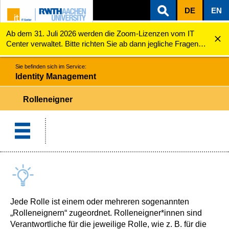
DE
EN
Ab dem 31. Juli 2026 werden die Zoom-Lizenzen vom IT
ZUM INHALTSBEREICH
ZUR HAUPTNAVIGATION
ZUR SUCHE
Identity Management
Rolleneigner
Center verwaltet. Bitte richten Sie ab dann jegliche Fragen
zu den Zoom-Lizenzen (z.B. Probleme mit dem Login) an
servicedesk@itc.rwth-aachen.de.
Sie befinden sich im Service:
Identity Management
Rolleneigner
Jede Rolle ist einem oder mehreren sogenannten
„Rolleneignern“ zugeordnet. Rolleneigner*innen sind
Verantwortliche für die jeweilige Rolle, wie z. B. für die