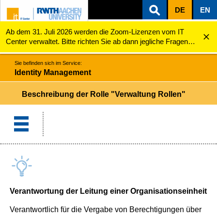
DE
EN
Ab dem 31. Juli 2026 werden die Zoom-Lizenzen vom IT
ZUM INHALTSBEREICH
ZUR HAUPTNAVIGATION
ZUR SUCHE
Identity Management
Beschreibung der Rolle "Verwaltung Rollen"
Center verwaltet. Bitte richten Sie ab dann jegliche Fragen
zu den Zoom-Lizenzen (z.B. Probleme mit dem Login) an
servicedesk@itc.rwth-aachen.de.
Sie befinden sich im Service:
Identity Management
Beschreibung der Rolle "Verwaltung Rollen"
Verantwortung der Leitung einer Organisationseinheit
Verantwortlich für die Vergabe von Berechtigungen über