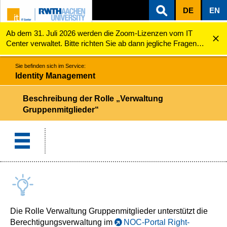
DE
EN
Ab dem 31. Juli 2026 werden die Zoom-Lizenzen vom IT
ZUM INHALTSBEREICH
ZUR HAUPTNAVIGATION
ZUR SUCHE
Identity Management
Beschreibung der Rolle „Verwaltung Gruppenmitglied...
Center verwaltet. Bitte richten Sie ab dann jegliche Fragen
zu den Zoom-Lizenzen (z.B. Probleme mit dem Login) an
servicedesk@itc.rwth-aachen.de.
Sie befinden sich im Service:
Identity Management
Beschreibung der Rolle „Verwaltung
Gruppenmitglieder“
Die Rolle Verwaltung Gruppenmitglieder unterstützt die
Berechtigungsverwaltung im
NOC-Portal Right-