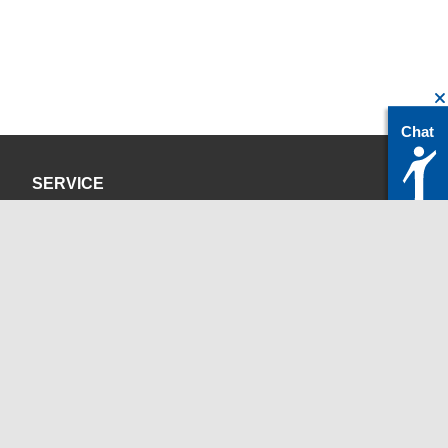
Chat
SERVICE
Datenschutzerklärung
Impressum
KONTAKT
servicedesk@itc.rwth-aachen.de
+49 241 80-24680
ChatBot Ritchy