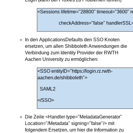
<Sessions lifetime="28800" timeout="3600" 
checkAddress="false" handlerSSL="true"
In den ApplicationsDefaults den SSO Knoten
ersetzen, um allen Shibboleth Anwendungen die
Verbindung zum Identity Provider der RWTH
Aachen University zu ermöglichen:
<SSO entityID="https://login.rz.rwth-
aachen.de/shibboleth">
SAML2
</SSO>
Die Zeile <Handler type="MetadataGenerator"
Location="/Metadata" signing="false"/> mit
folgendem Ersetzen, um hier die Information zu