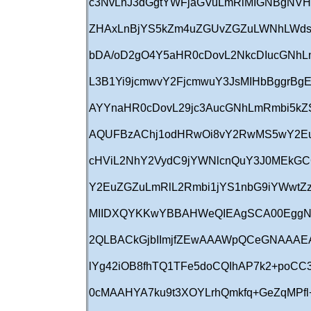
c3NvLnJ3dGgtYWFjaGVuLmRlMIGNBgNV
ZHAxLnBjYS5kZm4uZGUvZGZuLWNhLWds
bDA/oD2gO4Y5aHR0cDovL2NkcDIucGNhL
L3B1Yi9jcmwvY2FjcmwuY3JsMIHbBggrB
AYYnaHR0cDovL29jc3AucGNhLmRmbi5k
AQUFBzAChj1odHRwOi8vY2RwMS5wY2EuZ
cHViL2NhY2VydC9jYWNlcnQuY3J0MEkG
Y2EuZGZuLmRlL2Rmbi1jYS1nbG9iYWwtZz
MIIDXQYKKwYBBAHWeQIEAgSCA00EggN
2QLBACkGjbIImjfZEwAAAWpQCeGNAAAEA
lYg42iOB8fhTQ1TFe5doCQIhAP7k2+poCC3
0cMAAHYA7ku9t3XOYLrhQmkfq+GeZqMPfl