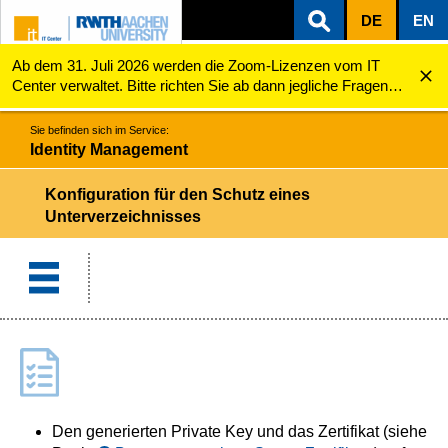
DE
EN
Ab dem 31. Juli 2026 werden die Zoom-Lizenzen vom IT
ZUM INHALTSBEREICH
ZUR HAUPTNAVIGATION
ZUR SUCHE
Identity Management
Konfiguration für den Schutz eines Unterverzeichni...
Center verwaltet. Bitte richten Sie ab dann jegliche Fragen
zu den Zoom-Lizenzen (z.B. Probleme mit dem Login) an
servicedesk@itc.rwth-aachen.de.
Sie befinden sich im Service:
Identity Management
Konfiguration für den Schutz eines
Unterverzeichnisses
Den generierten Private Key und das Zertifikat (siehe