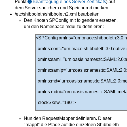
Punkt
Beantragung eines Server Zertifikats
) auf
dem Server speichern und Speicherort merken
/etc/shibboleth/shibboleth2.xml bearbeiten:
Den Knoten SPConfig mit folgendem ersetzen,
um den Namespace mdui zu definieren:
<SPConfig xmlns="urn:mace:shibboleth:3.0:na
xmlns:conf="urn:mace:shibboleth:3.0:native:
xmlns:saml="urn:oasis:names:tc:SAML:2.0:a
xmlns:samlp="urn:oasis:names:tc:SAML:2.0:
xmlns:md="urn:oasis:names:tc:SAML:2.0:me
xmlns:mdui="urn:oasis:names:tc:SAML:meta
clockSkew="180">
Nun den RequestMapper definieren. Dieser
"mappt" die Pfade auf die einzelnen Shibboleth