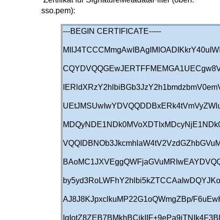
sso.pem):
---BEGIN CERTIFICATE-----
MIIJ4TCCCMmgAwIBAgIMIOADIKkrY40u
CQYDVQQGEwJERTFFMEMGA1UECgw8VmV
IERldXRzY2hlbiBGb3JzY2h1bmdzbmV0e
UEtJMSUwIwYDVQQDDBxERk4tVmVyZWlu
MDQyNDE1NDk0MVoXDTIxMDcyNjE1ND
VQQIDBNOb3JkcmhlaW4tV2VzdGZhbG
BAoMC1JXVEggQWFjaGVuMRIwEAYDVQ
by5yd3RoLWFhY2hlbi5kZTCCAaIwDQYJ
AJ8J8KJpxclkuMP22G1oQWmgZBp/F6uEw
IqIotZ8ZEB7BMkhBCikIIF+9ePa9iTNIk4F3