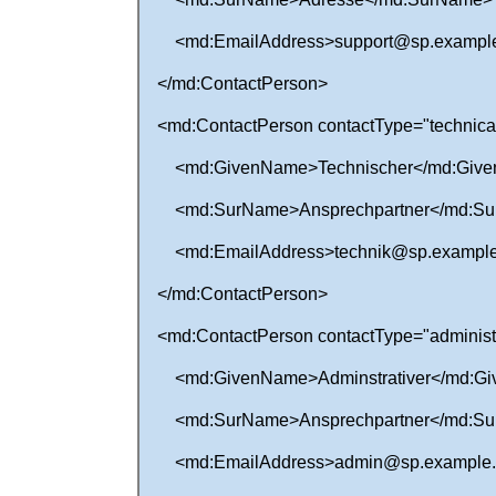
<md:EmailAddress>support@sp.example.
</md:ContactPerson>
<md:ContactPerson contactType="technica
<md:GivenName>Technischer</md:Giv
<md:SurName>Ansprechpartner</md:Su
<md:EmailAddress>technik@sp.example.
</md:ContactPerson>
<md:ContactPerson contactType="administr
<md:GivenName>Adminstrativer</md:G
<md:SurName>Ansprechpartner</md:Su
<md:EmailAddress>admin@sp.example.c