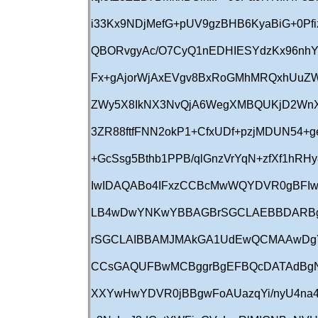
i33Kx9NDjMefG+pUV9gzBHB6KyaBiG+0Pf
QBORvgyAc/O7CyQ1nEDHIESYdzKx96nhY
Fx+gAjorWjAxEVgv8BxRoGMhMRQxhUuZW
ZWy5X8IkNX3NvQjA6WegXMBQUKjD2WnX
3ZR88ftfFNN2okP1+CfxUDf+pzjMDUN54+
+GcSsg5Bthb1PPB/qlGnzVrYqN+zfXf1hR
IwIDAQABo4IFxzCCBcMwWQYDVR0gBFI
LB4wDwYNKwYBBAGBrSGCLAEBBDARBg
rSGCLAIBBAMJMAkGA1UdEwQCMAAwD
CCsGAQUFBwMCBggrBgEFBQcDATAdBg
XXYwHwYDVR0jBBgwFoAUazqYi/nyU4na