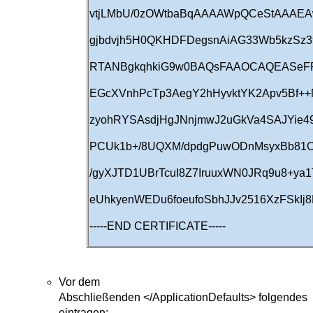
vtjLMbU/0zOWtbaBqAAAAWpQCeStAAAEA
gjbdvjh5H0QKHDFDegsnAiAG33Wb5kzSz
RTANBgkqhkiG9w0BAQsFAAOCAQEASeFP/
EGcXVnhPcTp3AegY2hHyvktYK2Apv5Bf+
zyohRYSAsdjHgJNnjmwJ2uGkVa4SAJYie4
PCUk1b+/8UQXM/dpdgPuwODnMsyxBb81O
/gyXJTD1UBrTcuI8Z7IruuxWN0JRq9u8+y
eUhkyenWEDu6foeufoSbhJJv2516XzFSkIj
-----END CERTIFICATE-----
Vor dem
Abschließenden </ApplicationDefaults> folgendes
eintragen: