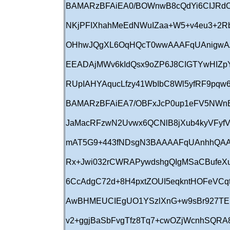
BAMARzBFAiEA0/BOWnwB8cQdYi6CIJRd
NKjPFIXhahMeEdNWuIZaa+W5+v4eu3+2
OHhwJQgXL6OqHQcT0wwAAAFqUAnigwAA
EEADAjMWv6kIdQsx9oZP6J8CIGTYwHIZpY
RUpIAHYAqucLfzy41WbIbC8Wl5yfRF9pq
BAMARzBFAiEA7/OBFxJcP0up1eFV5NWnB
JaMacRFzwN2Uvwx6QCNlB8jXub4kyVFyf
mAT5G9+443fNDsgN3BAAAAFqUAnhhQAAB
Rx+Jwi032rCWRAPywdshgQIgMSaCBufeX
6CcAdgC72d+8H4pxtZOUI5eqkntHOFeV
AwBHMEUCIEgUO1YSzlXnG+w9sBr927TE
v2+ggjBaSbFvgTfz8Tq7+cwOZjWcnhSQRA