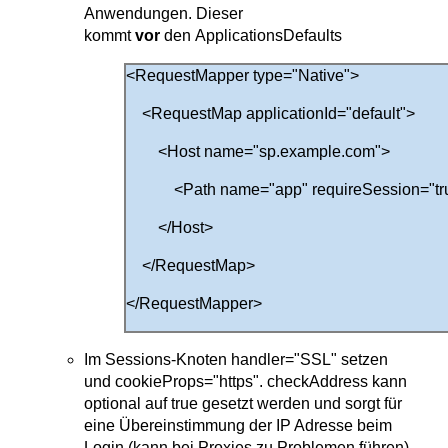
Anwendungen. Dieser
kommt
vor
den ApplicationsDefaults
<RequestMapper type="Native">
<RequestMap applicationId="default">
<Host name="sp.example.com">
<Path name="app" requireSession="true" 
</Host>
</RequestMap>
</RequestMapper>
Im Sessions-Knoten handler="SSL" setzen
und cookieProps="https". checkAddress kann
optional auf true gesetzt werden und sorgt für
eine Übereinstimmung der IP Adresse beim
Login (kann bei Proxies zu Problemen führen)