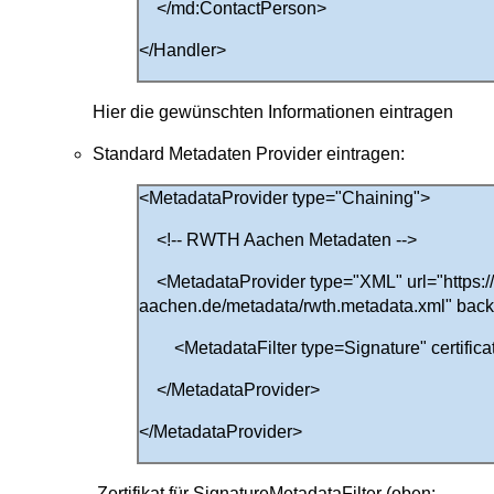
</md:ContactPerson>
</Handler>
Hier die gewünschten Informationen eintragen
Standard Metadaten Provider eintragen:
<MetadataProvider type="Chaining">
<!-- RWTH Aachen Metadaten -->
<MetadataProvider type="XML" url="https://
aachen.de/metadata/rwth.metadata.xml" back
<MetadataFilter type=Signature" certificat
</MetadataProvider>
</MetadataProvider>
Zertifikat für SignatureMetadataFilter (oben: