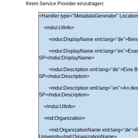
Ihrem Service Provider einzutragen:
<Handler type="MetadataGenerator" Location
<mdui:UIInfo>
<mdui:DisplayName xml:lang="de">Beisp
<mdui:DisplayName xml:lang="en">Exa
SP</mdui:DisplayName>
<mdui:Description xml:lang="de">Eine Be
SP</mdui:Description>
<mdui:Description xml:lang="en">An descri
SP</mdui:Description>
</mdui:UIInfo>
<md:Organization>
<md:OrganizationName xml:lang="de">
University</md:OrganizationName>