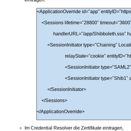
<ApplicationOverride id="app" entityID="http
<Sessions lifetime="28800" timeout="3600"
handlerURL="/app/Shibboleth.sso" handl
<SessionInitiator type="Chaining" Location
relayState="cookie" entityID="https://
<SessionInitiator type="SAML2" acsIn
<SessionInitiator type="Shib1" acs
</SessionInitiator>
</Sessions>
</ApplicationOverride>
Im Credential Resolver die Zertifikate eintragen,